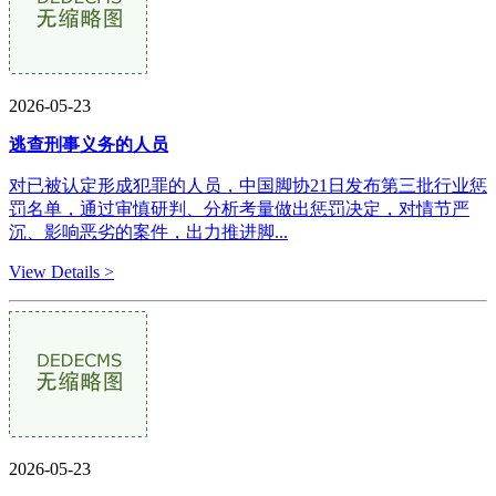
2026-05-23
逃查刑事义务的人员
对已被认定形成犯罪的人员，中国脚协21日发布第三批行业惩
罚名单，通过审慎研判、分析考量做出惩罚决定，对情节严
沉、影响恶劣的案件，出力推进脚...
View Details >
2026-05-23