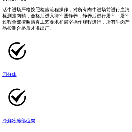
活牛进场严格按照检验流程操作，对所有肉牛进场前进行血清
检测瘦肉精，合格后进入待宰圈静养，静养后进行屠宰。屠宰
过程全部按照清真工艺要求和屠宰操作规程进行，所有牛肉产
品检测合格后才准出厂。
四分体
冷鲜冷冻部位肉