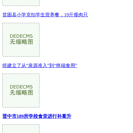
贫困县小学克扣学生营养餐，19斤瘦肉只
统建立了从“泉源准入”到“终端食用”
晋中市189所学校食堂进行补葺升