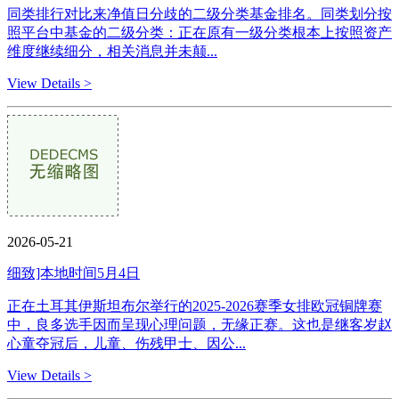
同类排行对比来净值日分歧的二级分类基金排名。同类划分按
照平台中基金的二级分类：正在原有一级分类根本上按照资产
维度继续细分，相关消息并未颠...
View Details >
2026-05-21
细致]本地时间5月4日
正在土耳其伊斯坦布尔举行的2025-2026赛季女排欧冠铜牌赛
中，良多选手因而呈现心理问题，无缘正赛。这也是继客岁赵
心童夺冠后，儿童、伤残甲士、因公...
View Details >