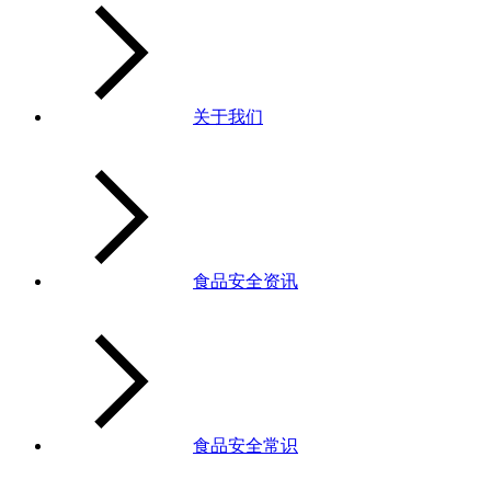
关于我们
食品安全资讯
食品安全常识