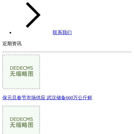
联系我们
近期资讯
保元旦春节市场供应 武汉储备660万公斤鲜