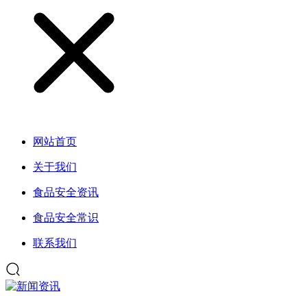
网站首页
关于我们
食品安全资讯
食品安全常识
联系我们