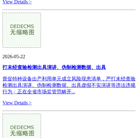
View Details >
2026-05-22
打未经查验检测出具演讲、伪制检测数据、出具
督促特种设备出产利用单元成立风险现患清单，严打未经查验
检测出具演讲、伪制检测数据、出具虚假不实演讲等违法违规
行为；正在全省市场监管范畴开...
View Details >