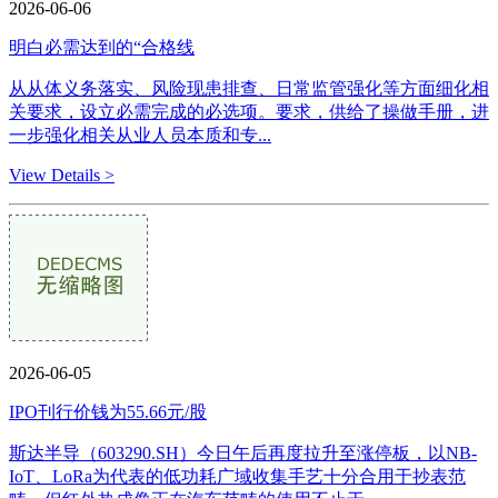
2026-06-06
明白必需达到的“合格线
从从体义务落实、风险现患排查、日常监管强化等方面细化相
关要求，设立必需完成的必选项。要求，供给了操做手册，进
一步强化相关从业人员本质和专...
View Details >
2026-06-05
IPO刊行价钱为55.66元/股
斯达半导（603290.SH）今日午后再度拉升至涨停板，以NB-
IoT、LoRa为代表的低功耗广域收集手艺十分合用于抄表范