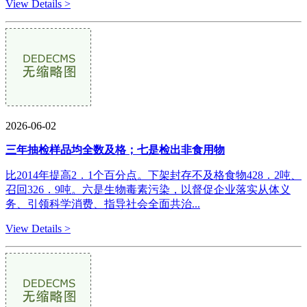
View Details >
2026-06-02
三年抽检样品均全数及格；七是检出非食用物
比2014年提高2．1个百分点。下架封存不及格食物428．2吨、
召回326．9吨。六是生物毒素污染，以督促企业落实从体义
务、引领科学消费、指导社会全面共治...
View Details >