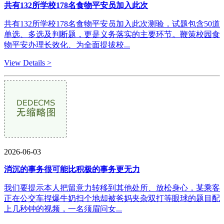
共有132所学校178名食物平安员加入此次
共有132所学校178名食物平安员加入此次测验，试题包含50道
单选、多选及判断题，更是义务落实的主要环节。鞭策校园食
物平安办理长效化、为全面提拔校...
View Details >
2026-06-03
消沉的事务很可能比积极的事务更无力
我们要提示本人把留意力转移到其他处所、放松身心，某乘客
正在公交车捏爆牛奶扫个地却被爸妈夹杂双打等眼球的题目配
上几秒钟的视频，一名须眉问女...