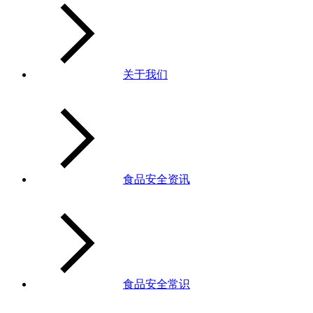
关于我们
食品安全资讯
食品安全常识