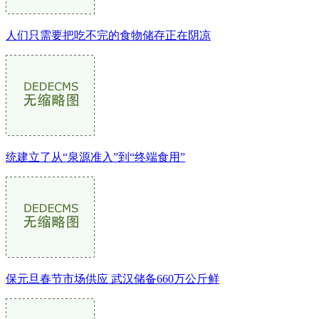
人们只需要把吃不完的食物储存正在阴凉
统建立了从“泉源准入”到“终端食用”
保元旦春节市场供应 武汉储备660万公斤鲜