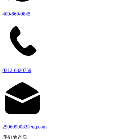
400-669-9845
0312-6820759
2906099083@qq.com
我们的产品