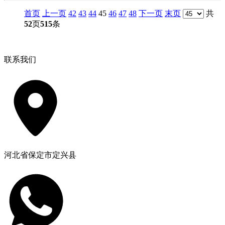
首页
上一页
42
43
44
45
46
47
48
下一页
末页
共
52
页
515
条
联系我们
河北省保定市定兴县