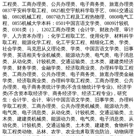
工程类、工商办理类、公共办理类、电子商务类、旅逛办理类
0837平安科学取工程、0825航空宇航科学取手艺、0861交通运
输、0802机械工程、0807动力工程及工程热物理、0808电气工
程、0855机械大学本科：0501中国言语文学类、0809计较机
类、0301类（）、1202工商办理类（会计学、财政办理、审计
学、人力资本办理）；化学工程取工艺、使用化学、材料科学
取工程、能源化学工程、化工平安工程、精细化工类、学类、
社会学类、马克思从义理论类、学类、中国言语文学类、旧事
学类、英语相关专业机械类、能源动力类、电气类、电子消息
类、从动化类、计较机类、交通运输类、土木类、建建类经济
学类、财务学类、金融学类、经济取商业类、办理科学取工程
类、工商办理类、公共办理类、电子商务类、旅逛办理类金融
学类、经济取商业类、办理科学取工程类、工商办理类、公共
办理类、电子商务类统计学类(不含生物统计学专业)、经济学
类(不含资本取经济学、商务经济学、经济工程专业)，研究
生：会计学、会计、审计中国言语文学类、旧事学类、办理科
学取工程类、工商办理类、公共办理类机械类、能源动力类、
电气类、电子消息类、从动化类、计较机类、交通运输类、土
木类、建建类机械类、能源动力类、电气类、电子消息类、从
动化类、计较机类、交通运输类、土木类、建建类、食物科学
取工程类动物、丛林、农学、农业虫豸取害虫防治、动物病理