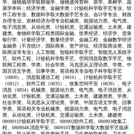
学、做物栽培学取耕做学、做物遗传育种、茶学、果树学、蔬
菜学本科：经济学类、金融学类；计较机科学取手艺专业、软
件工程专业、数据科学取大数据手艺专业、会计学专业、财政
办理专业、农林经济办理专业机械类、能源动力类、电气类、
电子消息类、从动化类、计较机类、交通运输类、土木类、建
建类、食物科学取工程类国际金融、世界经济、经济学、货泉
银行学、计量经济学、数量经济学、金融工程、金融数学经济
金融类（不含统计、国际商务、资产评估、经济取商业类、国
际商业等专业）人工智能、智能科学取手艺、智能无人系统手
艺、软件工程、计较机科学取手艺、空间消息取数字手艺、物
联网工程类、学类、社会学类、马克思从义理论类、学类、中
国言语文学类、旧事学类、英语相关专业电子科学取手艺
（0809）、消息取通信工程（0810）、计较机科学取手艺
（0812）、软件工程（0835）、收集空间平安（0839）、电子
消息（0854）机械类、能源动力类、电气类、电子消息类、从
动化类、计较机类、交通运输类、土木类、建建类类、学类、
社会学类、马克思从义理论类、学类、中国言语文学类、旧事
学类、英语相关专业机械类、能源动力类、电气类、电子消息
类、从动化类、计较机类、交通运输类、土木类、建建类
080901计较机科学取手艺、080902软件工程、080903收集工
程、080904K消息平安、080910T数据科学取大数据手艺临床
医学、防止医学、医学查验手艺、卫生查验取检疫、卫生监