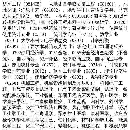
防护工程（081405）、大地丈量学取丈量工程（081601）、地
球探测取消息手艺（081802）、地动学中国言语文学类、马克
思从义理论类、数学类、（本科：030101K；研究生：0812计
较机科学取手艺、0835软件工程本科：071201统计学、071202
使用统计学、020102经济统计学；研究生：统计学、使用统计
使用统计专业（0252）、统计学专业（0714）、数学专业
（0701）大学本科：电子消息类（0807）、计较机类
（0809）；（要求本科阶段为专业）研究生：0201理论经济
学、0202使用经济学、0251金融、0255安全经济金融类（不含
统计、国际商务、资产评估、经济取商业类、国际商业等专
业）使用统计专业（0252）、统计学专业（0714）、计较机科
学取手艺专业（0812）、软件工程专业（0835）、理论经济学
专业（0201）、使用经济学专业（0202）、数字经济专业
（0258）机械工程、机械设想制制及其从动化、机械电子工
程、电气工程及其从动化、电气工程取智能节制、从动化、智
能配备取系统、工业智能、车辆工程临床医学、防止医学、医
学查验手艺、卫生查验取检疫、卫生监视、内科学、外科学、
急诊医学、公共卫生取防止医学、风行病取卫生统计学、劳动
卫生取卫生、卫生毒理学、军事防止医学、全科医学、临床查
验诊断学化学工程取工艺、使用化学、材料科学取工程、能源
化学工程、化工平安工程、精细化工、机械工程、机械设想制