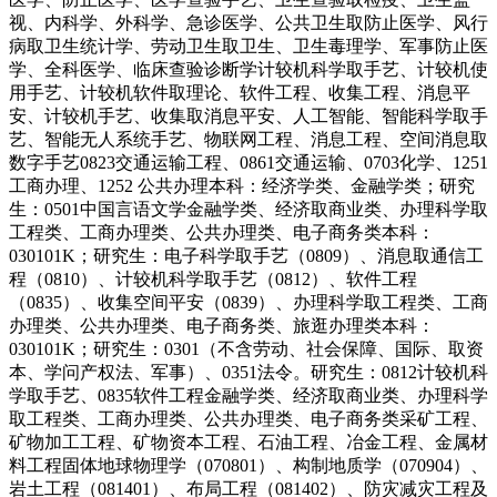
视、内科学、外科学、急诊医学、公共卫生取防止医学、风行
病取卫生统计学、劳动卫生取卫生、卫生毒理学、军事防止医
学、全科医学、临床查验诊断学计较机科学取手艺、计较机使
用手艺、计较机软件取理论、软件工程、收集工程、消息平
安、计较机手艺、收集取消息平安、人工智能、智能科学取手
艺、智能无人系统手艺、物联网工程、消息工程、空间消息取
数字手艺0823交通运输工程、0861交通运输、0703化学、1251
工商办理、1252 公共办理本科：经济学类、金融学类；研究
生：0501中国言语文学金融学类、经济取商业类、办理科学取
工程类、工商办理类、公共办理类、电子商务类本科：
030101K；研究生：电子科学取手艺（0809）、消息取通信工
程（0810）、计较机科学取手艺（0812）、软件工程
（0835）、收集空间平安（0839）、办理科学取工程类、工商
办理类、公共办理类、电子商务类、旅逛办理类本科：
030101K；研究生：0301（不含劳动、社会保障、国际、取资
本、学问产权法、军事）、0351法令。研究生：0812计较机科
学取手艺、0835软件工程金融学类、经济取商业类、办理科学
取工程类、工商办理类、公共办理类、电子商务类采矿工程、
矿物加工工程、矿物资本工程、石油工程、冶金工程、金属材
料工程固体地球物理学（070801）、构制地质学（070904）、
岩土工程（081401）、布局工程（081402）、防灾减灾工程及