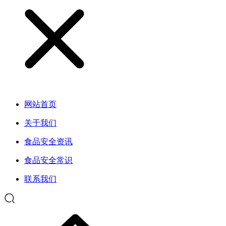
网站首页
关于我们
食品安全资讯
食品安全常识
联系我们