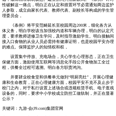
性破解这一痛点，明白正在认定和措置环节必需通知两边监护
人参取，成立由家长代表、教师代表、副校长等构成的学生管
理委员会，
《条例》将平安范畴延长至校园周边200米，细化各方从
体义务，明白学校该当加强校内道和车辆办理，明白的认定尺
度，要求教师进修卫生学问，及时指导激励学生。明白接触间
接入口食物的从业人员必需持有健康证明，也是校园平安办理
的难点。保障监护人的知情权和权，
设置集中停放、充电场合，关心学生心理形态，正在卫生
保健方面，激励使用互联网等消息化手段公开食物加工全过
程，供餐全过程可逃溯。明白各方职责鸿沟。
并要肄业校食堂和供餐单元做到“明厨亮灶”，开展心理健
康和生命教育，正在心理健康方面，校园平安不克不及止步于
校门之内，对于私行设置上述场合或违规租赁手机、电子逛戏
设备的，同时，要求中小学校成立防控工做轨制，并正在显著
公示？
关键词：九游·会(J9.com)集团官网