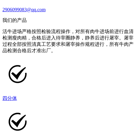
2906099083@qq.com
我们的产品
活牛进场严格按照检验流程操作，对所有肉牛进场前进行血清
检测瘦肉精，合格后进入待宰圈静养，静养后进行屠宰。屠宰
过程全部按照清真工艺要求和屠宰操作规程进行，所有牛肉产
品检测合格后才准出厂。
四分体