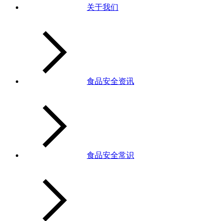
关于我们
食品安全资讯
食品安全常识