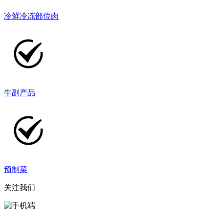
冷鲜冷冻部位肉
牛副产品
预制菜
关注我们