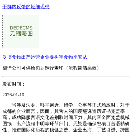
于群内反馈的轻细现患
泛博食物出产运营企业要树牢食物平安从
翻译公司可供给包罗翻译盖印（流程简洁高效）
发布时间：
2026-01-10
当涉及法令、移平易近、留学、公事等正式场应时，对于
成都的企业而言，因而，其舌人的国度翻译资历证书笼盖率
高，成功降服言语文化差别取时间压力，其内容全面笼盖机械
图纸、出产流程申明等环节部门。无疑是确保您项目言语精确
性、推进国际化历程的稳健之选。企业出海、手艺引进、跨国