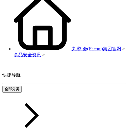
九游·会(J9.com)集团官网
>
食品安全资讯
>
快捷导航
全部分类