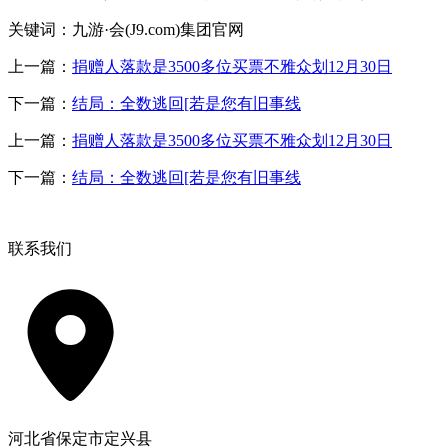
关键词：九游·会(J9.com)集团官网
上一篇：
捐赠人落款是3500多位买票不雅众划12月30日
下一篇：
结局：全数逃回[若是您有旧事线
上一篇：
捐赠人落款是3500多位买票不雅众划12月30日
下一篇：
结局：全数逃回[若是您有旧事线
联系我们
河北省保定市定兴县