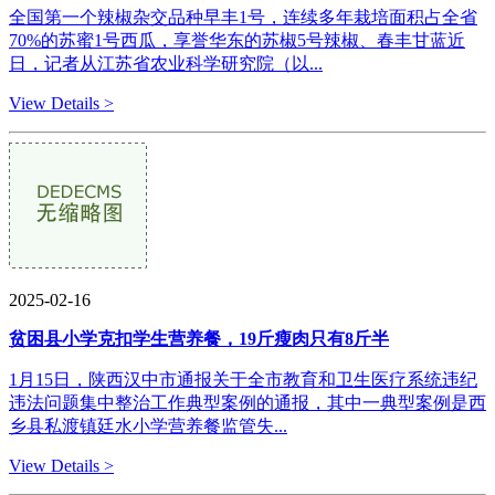
全国第一个辣椒杂交品种早丰1号，连续多年栽培面积占全省
70%的苏蜜1号西瓜，享誉华东的苏椒5号辣椒、春丰甘蓝近
日，记者从江苏省农业科学研究院（以...
View Details >
2025-02-16
贫困县小学克扣学生营养餐，19斤瘦肉只有8斤半
1月15日，陕西汉中市通报关于全市教育和卫生医疗系统违纪
违法问题集中整治工作典型案例的通报，其中一典型案例是西
乡县私渡镇廷水小学营养餐监管失...
View Details >