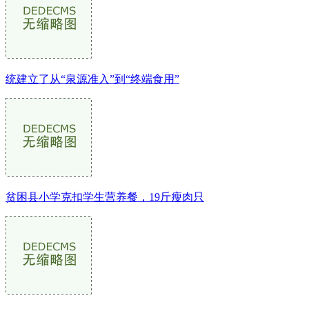
统建立了从“泉源准入”到“终端食用”
贫困县小学克扣学生营养餐，19斤瘦肉只