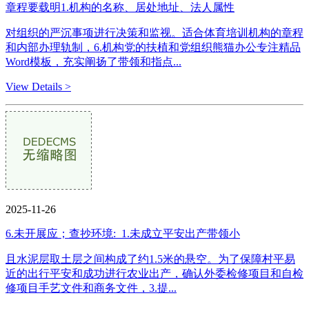
章程要载明1.机构的名称、居处地址、法人属性
对组织的严沉事项进行决策和监视。适合体育培训机构的章程
和内部办理轨制，6.机构党的扶植和党组织熊猫办公专注精品
Word模板，充实阐扬了带领和指点...
View Details >
2025-11-26
6.未开展应；查抄环境:_1.未成立平安出产带领小
且水泥层取土层之间构成了约1.5米的悬空。为了保障村平易
近的出行平安和成功进行农业出产，确认外委检修项目和自检
修项目手艺文件和商务文件，3.提...