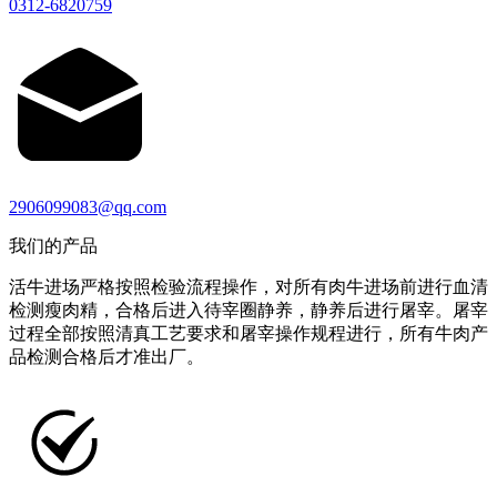
0312-6820759
2906099083@qq.com
我们的产品
活牛进场严格按照检验流程操作，对所有肉牛进场前进行血清
检测瘦肉精，合格后进入待宰圈静养，静养后进行屠宰。屠宰
过程全部按照清真工艺要求和屠宰操作规程进行，所有牛肉产
品检测合格后才准出厂。