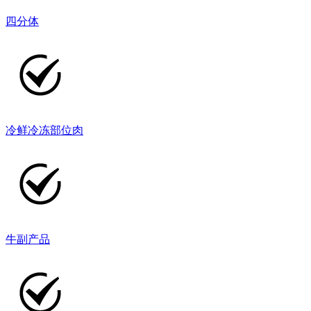
四分体
冷鲜冷冻部位肉
牛副产品