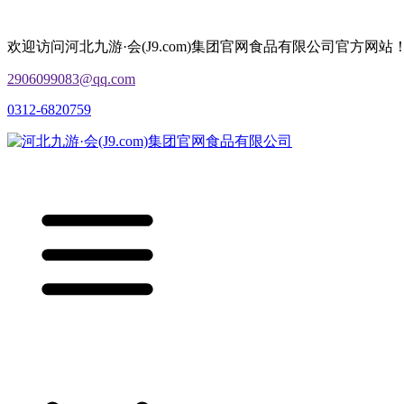
欢迎访问河北九游·会(J9.com)集团官网食品有限公司官方网站
2906099083@qq.com
0312-6820759