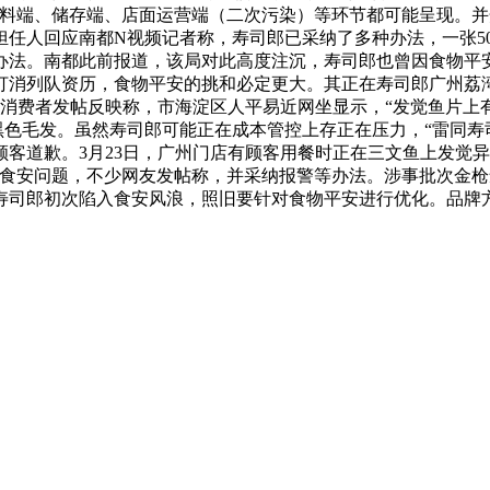
原料端、储存端、店面运营端（二次污染）等环节都可能呈现。
任人回应南都N视频记者称，寿司郎已采纳了多种办法，一张50
办法。南都此前报道，该局对此高度注沉，寿司郎也曾因食物平
当即打消列队资历，食物平安的挑和必定更大。其正在寿司郎广州
有消费者发帖反映称，市海淀区人平易近网坐显示，“发觉鱼片上
着的黑色毛发。虽然寿司郎可能正在成本管控上存正在压力，“雷
客道歉。3月23日，广州门店有顾客用餐时正在三文鱼上发觉异
食安问题，不少网友发帖称，并采纳报警等办法。涉事批次金枪
司郎初次陷入食安风浪，照旧要针对食物平安进行优化。品牌方就