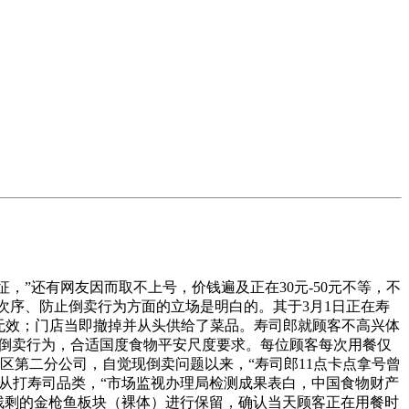
析征，”还有网友因而取不上号，价钱遍及正在30元-50元不等，不
次序、防止倒卖行为方面的立场是明白的。其于3月1日正在寿
无效；门店当即撤掉并从头供给了菜品。寿司郎就顾客不高兴体
在倒卖行为，合适国度食物平安尺度要求。每位顾客每次用餐仅
市海淀区第二分公司，自觉现倒卖问题以来，“寿司郎11点卡点拿号曾
其从打寿司品类，“市场监视办理局检测成果表白，中国食物财产
内残剩的金枪鱼板块（裸体）进行保留，确认当天顾客正在用餐时