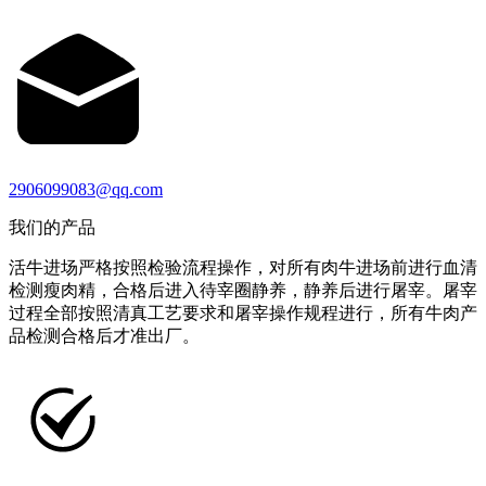
2906099083@qq.com
我们的产品
活牛进场严格按照检验流程操作，对所有肉牛进场前进行血清
检测瘦肉精，合格后进入待宰圈静养，静养后进行屠宰。屠宰
过程全部按照清真工艺要求和屠宰操作规程进行，所有牛肉产
品检测合格后才准出厂。