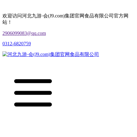
欢迎访问河北九游·会(J9.com)集团官网食品有限公司官方网
站！
2906099083@qq.com
0312-6820759