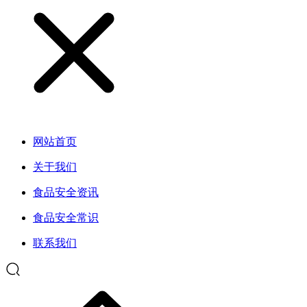
网站首页
关于我们
食品安全资讯
食品安全常识
联系我们