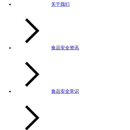
关于我们
食品安全资讯
食品安全常识