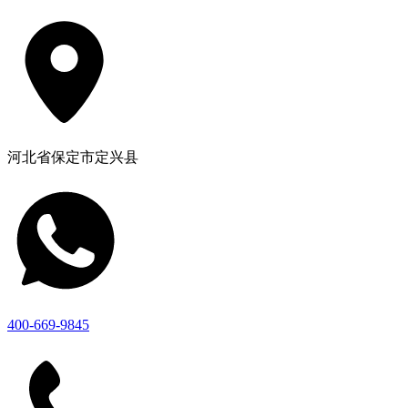
河北省保定市定兴县
400-669-9845