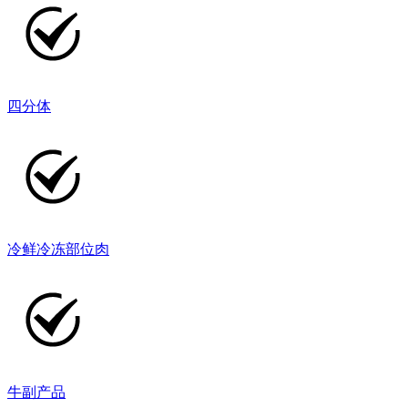
四分体
冷鲜冷冻部位肉
牛副产品