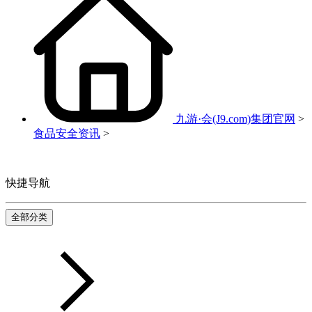
九游·会(J9.com)集团官网
>
食品安全资讯
>
快捷导航
全部分类