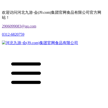
欢迎访问河北九游·会(J9.com)集团官网食品有限公司官方网
站！
2906099083@qq.com
0312-6820759