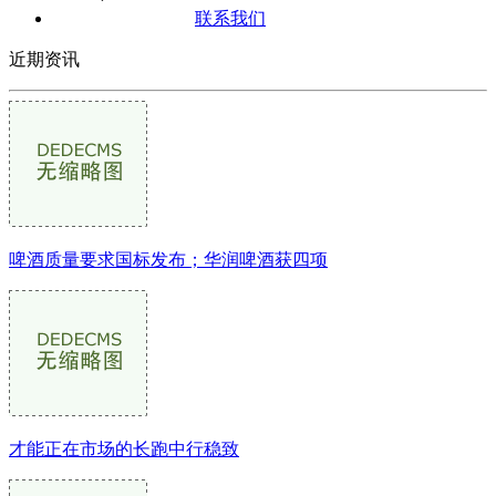
联系我们
近期资讯
啤酒质量要求国标发布；华润啤酒获四项
才能正在市场的长跑中行稳致