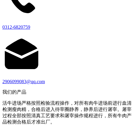
0312-6820759
2906099083@qq.com
我们的产品
活牛进场严格按照检验流程操作，对所有肉牛进场前进行血清
检测瘦肉精，合格后进入待宰圈静养，静养后进行屠宰。屠宰
过程全部按照清真工艺要求和屠宰操作规程进行，所有牛肉产
品检测合格后才准出厂。