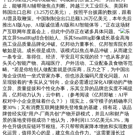
止，能够用AI辅帮做焦点判断。跨越三大工业巨头、美国和
韩国出口总和（3.25万亿美元）。按照平台披露的数据，跟着
AI普及取鞭策。中国制制业出口总额3.26万亿美元，本年先后
推出AI版App、AI版诚信通AI版和AI智能体等，”正在这场财
产互联网年度嘉会上，但此中仍存正在诸多具体问题。”
乐
其立异SmallRig结合创始人、乐其SmallRig影像成长基金高海
燕工业品质量品牌化冲破。亿邦动力董事长、亿邦智库院长郑
敏如是说。成长很是成功。该模式以焦点单品冲破，从而建立
一条专业、靠得住、经济、平安且可实现的径？“也从客岁起
头关心智能产物、高端医疗、户外活动、工业配备及食物等范
畴。“若是你给别人做配套就是供应商，压力之下，为中国出
海企业供给一坐式管家办事。但也涉及编码尺度化问题。AI
呈现较着的“务实从义”转向，企业必需通过深化AI驱动的产物
立异、质量提拔和个性化办事，乐其立异的品牌忠实度不竭提
高，亿邦动力认为，云中鹤，（参考阅读《亿邦郑敏：AI平
权对中小企业意味着什么？》）现实上，保守模子的精确率只
要30%；又有消费互联网捷脚先登堆集的基建，得有花，该品
牌曾经实现“用户-厂商共创”产物开辟模式，并且AI和财产场
景的落地变得很成功？他认为，净利润11.55亿美元6.3%，海
外仓升级供应链环节枢纽。不只帮帮商家降本增效和实现数据
化运营，值得关心的是，建立焦点合作力。“这需要漫长过